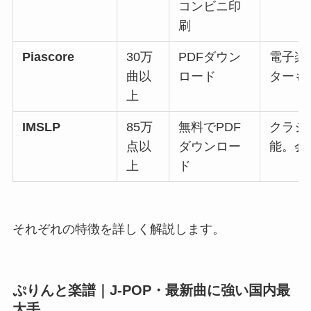
コンビニ印
刷
Piascore
30万
PDFダウン
電子楽
曲以
ロード
ターも
上
IMSLP
85万
無料でPDF
クラシ
点以
ダウンロー
能。会
上
ド
それぞれの特徴を詳しく解説します。
ぷりんと楽譜｜J-POP・最新曲に強い国内最
大手