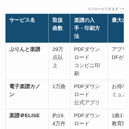
スクロールできます
サービス名
取扱
楽譜の入
最大の
曲数
手・印刷方
法
ぷりんと楽譜
29万
PDFダウン
アプリ
点以
ロード
DFが
上
コンビニ印
刷
電子楽譜カノ
1万曲
PDFダウン
お得な
ン
ロード
ミュニ
公式アプリ
楽譜＠ELISE
約19.
PDFダウン
1曲1
4万件
ロード
教育関