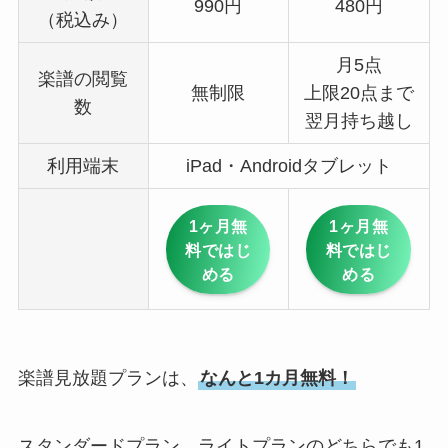
990円
480円
（税込み）
月5点
楽譜の閲覧
無制限
上限20点まで
数
翌月持ち越し
利用端末
iPad・Androidタブレット
1ヶ月無
1ヶ月無
料ではじ
料ではじ
める
める
楽譜見放題プランは、
なんと1カ月無料！
スタンダードプラン、ライトプランのどちらでも1