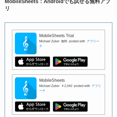
MobileSheets：Androidでも試せる無料アプ
リ
MobileSheets Trial
Michael Zuber
無料
posted with
アプリー
チ
MobileSheets
Michael Zuber
￥2,040
posted with
アプリ
ーチ